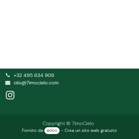
+32 495 634 906
olio@7imocielo.com
Copyright © 7imoCielo
Fornito da
- Crea un
sito web gratuito