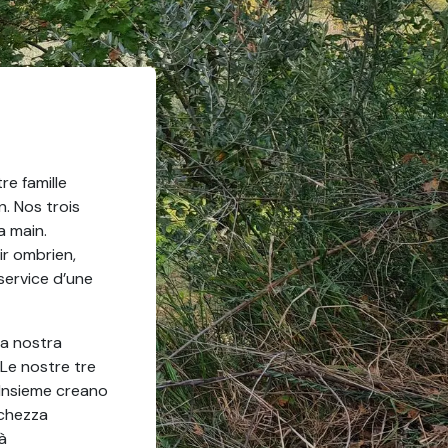
re famille
n. Nos trois
a main.
ir ombrien,
 service d’une
la nostra
 Le nostre tre
 Insieme creano
cchezza
à