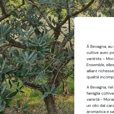
À Bevagna, au c
cultive avec pa
variétés – Mor
Ensemble, elle
alliant richess
qualité incomp
A Bevagna, nel 
famiglia coltiv
varietà - Mora
un olio dal car
aromatica e sap