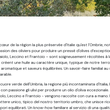
œur de la région la plus préservée d'Italie qu'est l'Ombrie, not
ssion des oliviers pour produire un pressé d'olives d’exceptio
aiolo, Leccino et Frantoio – sont soigneusement récoltées à l
s créent une huile au caractère unique, typique de notre terro
e aromatique et saveurs équilibrées. Un savoir-faire familial au
arable.
cuore verde dell'Umbria, la regione più incontaminata d'Italia, 
a con passione gli ulivi per produrre un olio d'oliva eccezionale.
iolo, Leccino e Frantoio - vengono raccolte con cura a mano.
attere unico, tipico del nostro territorio umbro, che unisce ri
ori equilibrati. Un know-how familiare al servizio di una qualit